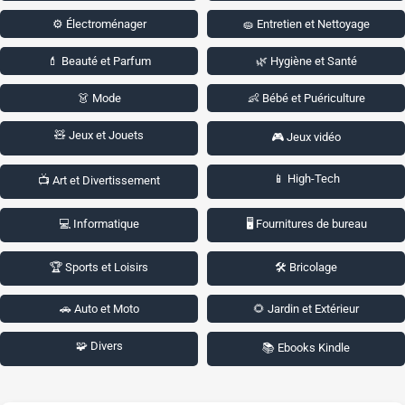
⚙️ Électroménager
🧽 Entretien et Nettoyage
💄 Beauté et Parfum
🌿 Hygiène et Santé
👗 Mode
👶 Bébé et Puériculture
🧸 Jeux et Jouets
🎮 Jeux vidéo
📱 High-Tech
📺 Art et Divertissement
💻 Informatique
🖥️ Fournitures de bureau
🏆 Sports et Loisirs
🛠️ Bricolage
🚗 Auto et Moto
🌻 Jardin et Extérieur
🧩 Divers
📚 Ebooks Kindle