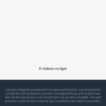
Les prix indiqués proviennent de sites partenaires. Les prix barrés,
lorsqu'ils sont présents, peuvent correspondre au prix le plus bas
des 30 derniers jours, à un ancien prix ou au prix conseillé. Ces prix
peuvent varier et sont soumis aux conditions des sites concernés.